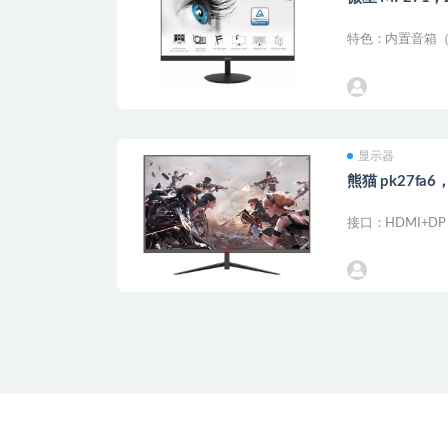
特色：内置音箱（
显示器
熊猫 pk27f
接口：HDMI+DP 