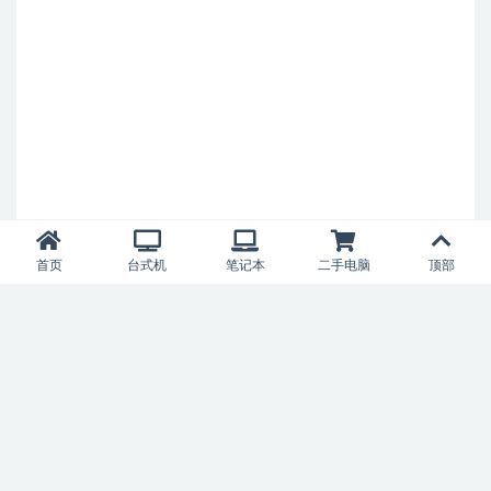
首页
台式机
笔记本
二手电脑
顶部
科佳电脑
Copyright © 2007-2024
浙ICP备12019099号-5