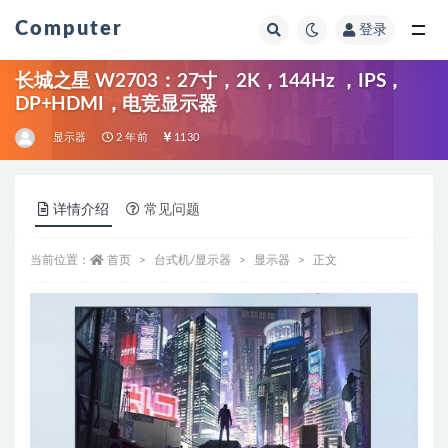
Computer
登录
全部
长城之星 W2703：27寸，2K，144Hz ，IPS，
DP+HDMI，电竞显示器
显示器
2 年前
1130
详情介绍
常见问题
当前位置：
首页
台式机/显示器
显示器
正文