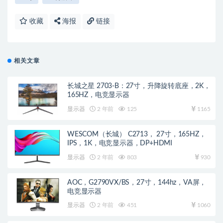
收藏
海报
链接
相关文章
长城之星 2703-B：27寸，升降旋转底座，2K，
165HZ，电竞显示器
显示器
2 年前
125
1165
WESCOM（长城） C2713， 27寸，165HZ，
IPS，1K，电竞显示器，DP+HDMI
显示器
2 年前
803
930
AOC，G2790VX/BS，27寸，144hz，VA屏，
电竞显示器
显示器
2 年前
451
1060