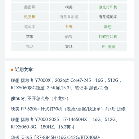
曲面屏
柯美
激光打印机
电竞屏
电竞显示器
电竞笔记本
笔记本
系统
联想
苹果
酷睿
针式打印机
锐龙
震旦
飞行堡垒
近期文章
联想 拯救者 Y7000X，2026款 Core7-245，16G，512G，
RTX5060(8G独显) 2.5K屏,15.3寸 笔记本 黑色/白色
github打不开怎么办（小龙虾）
映美 FP-620k+ 针式打印机（发票/票据/快递单）前/后 进纸
联想 拯救者 Y7000 2025、i7-14650HX 、16G、512G、
RTX5060-8G、180HZ、15.3英寸
华硕 天选5【R7-8845H/16G/512G/RTX4060-