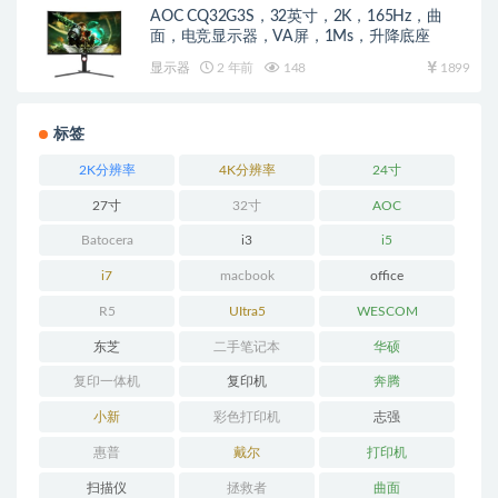
AOC CQ32G3S，32英寸，2K，165Hz，曲
面，电竞显示器，VA屏，1Ms，升降底座
显示器
2 年前
148
1899
标签
2K分辨率
4K分辨率
24寸
27寸
32寸
AOC
Batocera
i3
i5
i7
macbook
office
R5
UItra5
WESCOM
东芝
二手笔记本
华硕
复印一体机
复印机
奔腾
小新
彩色打印机
志强
惠普
戴尔
打印机
扫描仪
拯救者
曲面