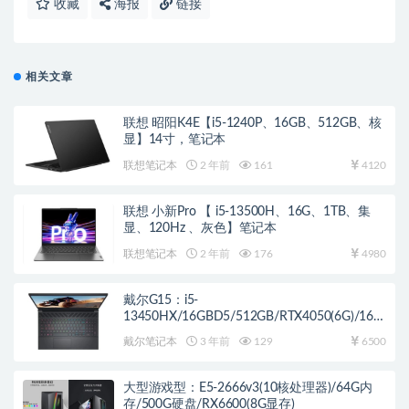
收藏
海报
链接
相关文章
联想 昭阳K4E【i5-1240P、16GB、512GB、核
显】14寸，笔记本
联想笔记本
2 年前
161
4120
联想 小新Pro 【 i5-13500H、16G、1TB、集
显、120Hz 、灰色】笔记本
联想笔记本
2 年前
176
4980
戴尔G15：i5-
13450HX/16GBD5/512GB/RTX4050(6G)/165
Hz/15.6寸 电竞笔记本
戴尔笔记本
3 年前
129
6500
大型游戏型：E5-2666v3(10核处理器)/64G内
存/500G硬盘/RX6600(8G显存)