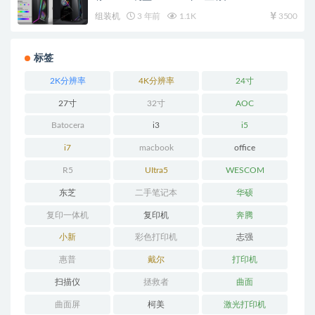
组装机
3 年前
1.1K
3500
标签
2K分辨率
4K分辨率
24寸
27寸
32寸
AOC
Batocera
i3
i5
i7
macbook
office
R5
UItra5
WESCOM
东芝
二手笔记本
华硕
复印一体机
复印机
奔腾
小新
彩色打印机
志强
惠普
戴尔
打印机
扫描仪
拯救者
曲面
曲面屏
柯美
激光打印机