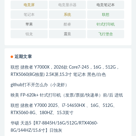
电竞屏
电竞显示器
电竞笔记本
笔记本
系统
联想
苹果
酷睿
针式打印机
锐龙
震旦
飞行堡垒
近期文章
联想 拯救者 Y7000X，2026款 Core7-245，16G，512G，
RTX5060(8G独显) 2.5K屏,15.3寸 笔记本 黑色/白色
github打不开怎么办（小龙虾）
映美 FP-620k+ 针式打印机（发票/票据/快递单）前/后 进纸
联想 拯救者 Y7000 2025、i7-14650HX 、16G、512G、
RTX5060-8G、180HZ、15.3英寸
华硕 天选5【R7-8845H/16G/512G/RTX4060-
8G/144HZ/15.6寸】日蚀灰