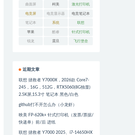
曲面屏
柯美
激光打印机
电竞屏
电竞显示器
电竞笔记本
笔记本
系统
联想
苹果
酷睿
针式打印机
锐龙
震旦
飞行堡垒
近期文章
联想 拯救者 Y7000X，2026款 Core7-
245，16G，512G，RTX5060(8G独显)
2.5K屏,15.3寸 笔记本 黑色/白色
github打不开怎么办（小龙虾）
映美 FP-620k+ 针式打印机（发票/票据/
快递单）前/后 进纸
联想 拯救者 Y7000 2025、i7-14650HX