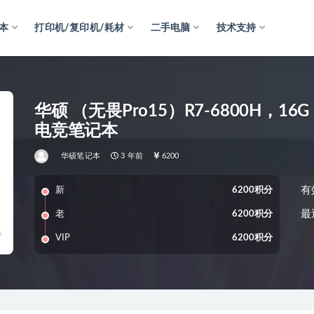
本
打印机/复印机/耗材
二手电脑
技术支持
华硕 （无畏Pro15）R7-6800H，16G
电竞笔记本
华硕笔记本
3 年前
6200
有
新
6200积分
最
老
6200积分
VIP
6200积分