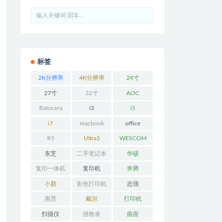
标签
2K分辨率
4K分辨率
24寸
27寸
32寸
AOC
Batocera
i3
i5
i7
macbook
office
R5
UItra5
WESCOM
东芝
二手笔记本
华硕
复印一体机
复印机
奔腾
小新
彩色打印机
志强
惠普
戴尔
打印机
扫描仪
拯救者
曲面