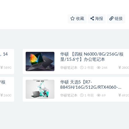
收藏
海报
链接
，14
华硕 【四核 N6000/8G/256G/核
显/15.6寸】办公笔记本
5890
华硕笔记本
2 年前
244
280
/核
华硕 天选5【R7-
8845H/16G/512G/RTX4060-
8G/144HZ/15.6寸】日蚀灰
2600
华硕笔记本
1 年前
69
692