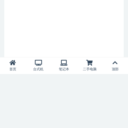
首页
台式机
笔记本
二手电脑
顶部
科佳电脑
Copyright © 2007-2024
浙ICP备12019099号-5